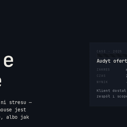
je
CASE · 2025
Audyt ofer
e
ZAKRES
CZAS
WYNIK
Klient dostał
zespół i scop
dni stresu —
house jest
e, albo jak