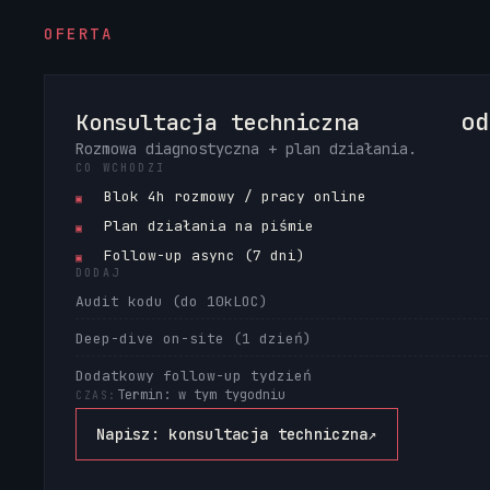
OFERTA
od
Konsultacja techniczna
Rozmowa diagnostyczna + plan działania.
CO WCHODZI
Blok 4h rozmowy / pracy online
▣
Plan działania na piśmie
▣
Follow-up async (7 dni)
▣
DODAJ
Audit kodu (do 10kLOC)
Deep-dive on-site (1 dzień)
Dodatkowy follow-up tydzień
Termin: w tym tygodniu
CZAS:
Napisz: konsultacja techniczna
↗