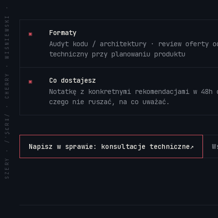
SZERY · /ˈꟅƐRƗ/ · CHERRY · WIŚNIEWSKI · EST. 2020
Formaty
▣
Audyt kodu / architektury · review oferty o
techniczny przy planowaniu produktu
Co dostajesz
▣
Notatkę z konkretnymi rekomendacjami w 48h 
czego nie ruszać, na co uważać.
Napisz w sprawie: konsultacje techniczne
↗
W