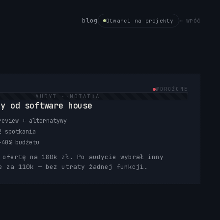
blog
← wróć
Otwarci na projekty
WDROŻONE
AUDYT · NOTATKA
ty od software house
review + alternatywy
2 spotkania
−40% budżetu
 ofertę na 180k zł. Po audycie wybrał inny
e za 110k — bez utraty żadnej funkcji.