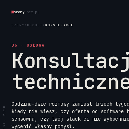
szery
.net.pl
SZERY
/
USŁUGI
/
KONSULTACJE
06 · USŁUGA
Konsultac
techniczn
Godzina-dwie rozmowy zamiast trzech tygo
kiedy nie wiesz, czy oferta od software 
sensowna, czy twój stack ci nie wybuchni
wycenić własny pomysł.