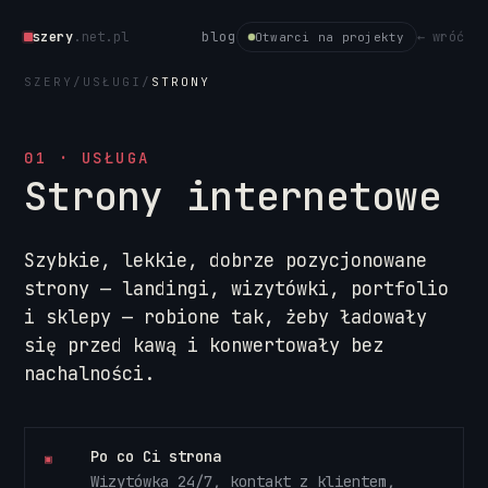
szery
.net.pl
blog
← wróć
Otwarci na projekty
SZERY
/
USŁUGI
/
STRONY
01 · USŁUGA
Strony internetowe
Szybkie, lekkie, dobrze pozycjonowane
strony — landingi, wizytówki, portfolio
i sklepy — robione tak, żeby ładowały
się przed kawą i konwertowały bez
nachalności.
Po co Ci strona
▣
Wizytówka 24/7, kontakt z klientem,