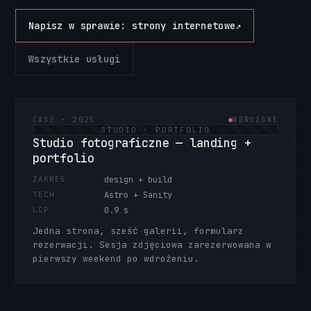
Napisz w sprawie: strony internetowe
↗
Wszystkie usługi
CASE · 2025
WDROŻONE
STUDIO · PORTFOLIO
Studio fotograficzne — landing +
portfolio
ZAKRES
design + build
TECH
Astro + Sanity
LCP
0.9 s
Jedna strona, sześć galerii, formularz
rezerwacji. Sesja zdjęciowa zarezerwowana w
pierwszy weekend po wdrożeniu.