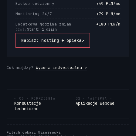
Backup codzienny
+49 PLN/mc
Monitoring 24/7
+79 PLN/mc
Dodatkowa godzina zmian
+180 PLN/h
Start: 1 dzień
CZAS:
Napisz: hosting + opieka
↗
Coś między?
Wycena indywidualna ↗
← 06 · POPRZEDNIA
02 · NASTĘPNA →
Konsultacje
Aplikacje webowe
techniczne
Fitech Łukasz Wiśniewski