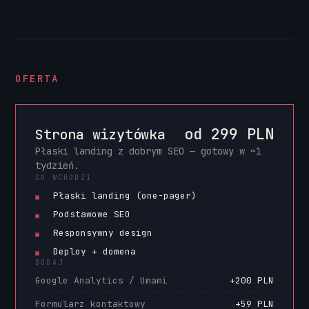
OFERTA
od 299 PLN
Strona wizytówka
Płaski landing z dobrym SEO — gotowy w ~1
tydzień.
CO WCHODZI
Płaski landing (one-pager)
▣
Podstawowe SEO
▣
Responsywny design
▣
Deploy + domena
▣
DODAJ
Google Analytics / Umami
+200 PLN
Formularz kontaktowy
+59 PLN