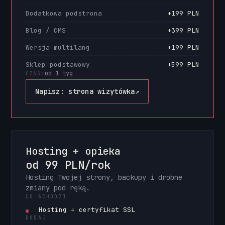
Dodatkowa podstrona
+199 PLN
Blog / CMS
+399 PLN
Wersja multilang
+199 PLN
Sklep podstawowy
+599 PLN
od 1 tyg
CZAS:
Napisz: strona wizytówka
↗
Hosting + opieka
od 99 PLN/rok
Hosting Twojej strony, backupy i drobne
zmiany pod ręką.
CO WCHODZI
Hosting + certyfikat SSL
▣
DODAJ